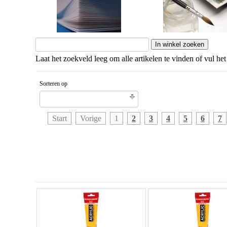
Laat het zoekveld leeg om alle artikelen te vinden of vul het
Sorteren op
Naam artikel Aflopende volgorde
Start
Vorige
1
2
3
4
5
6
7