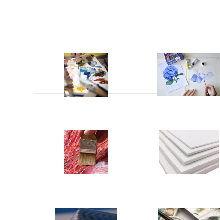
Acrylverf
Aquarelverf
Hulpmiddelen
Maquettemateriaal
Papier
Penselen