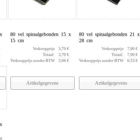
21
Schetsboek AC spiraal 15x15
Schetsboek AC spiraal 21x28
x
80 vel spiraalgebonden 15 x
80 vel spiraalgebonden 21 x
15 cm
28 cm
€
Verkoopprijs
3,70 €
Verkoopprijs
7,90 €
€
Totaal:
3,70 €
Totaal:
7,90 €
€
Verkoopprijs zonder BTW
3,06 €
Verkoopprijs zonder BTW
6,53 €
Artikelgegevens
Artikelgegevens
42
x
 €