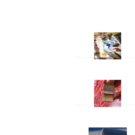
Acrylverf
Hulpmiddelen
Papier