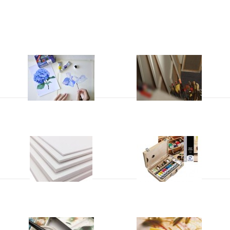
Aquarelverf
Doeken
Maquettemateriaal
Olieverf
Penselen
Schetsen en kleuren