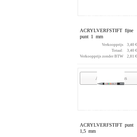
POSCA acrylstift PC-1MC
ACRYLVERFSTIFT fijne
punt 1 mm
Verkoopprijs
3,40 
Totaal:
3,40 
Verkoopprijs zonder BTW
2,81 
Artikelgegevens
POSCA acrylstift PC-3MC
ACRYLVERFSTIFT punt
1,5 mm