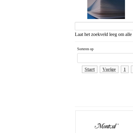
Laat het zoekveld leeg om alle 
Sorteren op
Gesorteerd artikelnaam Aflopende v
Start
Vorige
1