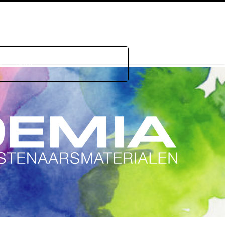
e
GDPR