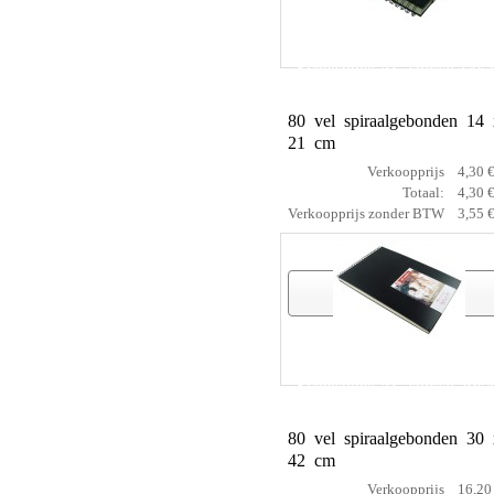
Schetsboek AC spiraal 14x
80 vel spiraalgebonden 14 
21 cm
Verkoopprijs
4,30 
Totaal:
4,30 
Verkoopprijs zonder BTW
3,55 
Artikelgegevens
Schetsboek AC spiraal 30x
80 vel spiraalgebonden 30 
42 cm
Verkoopprijs
16,20