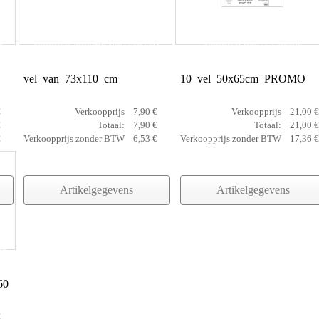
5
Montval aquarel vel 73x110
Montval pak +3 gratis
vel van 73x110 cm
10 vel 50x65cm PROMO
€
Verkoopprijs
7,90 €
Verkoopprijs
21,00 €
€
Totaal:
7,90 €
Totaal:
21,00 €
€
Verkoopprijs zonder BTW
6,53 €
Verkoopprijs zonder BTW
17,36 €
Artikelgegevens
Artikelgegevens
65
60
€