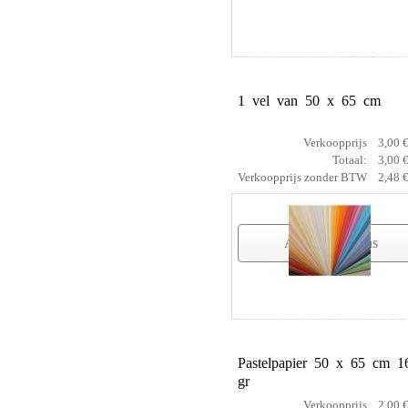
Montval aquarel 1 vel 50x6
1 vel van 50 x 65 cm
Verkoopprijs
3,00 
Totaal:
3,00 
Verkoopprijs zonder BTW
2,48 
Artikelgegevens
Pastelpapier mi-teintes 50 x 
Pastelpapier 50 x 65 cm 1
gr
Verkoopprijs
2,00 