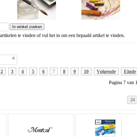
artikelen te vinden of vul het in om een bepaald artikel te vinden.
olgorde
2
3
4
5
6
7
8
9
10
Volgende
Einde
Pagina 7 van 