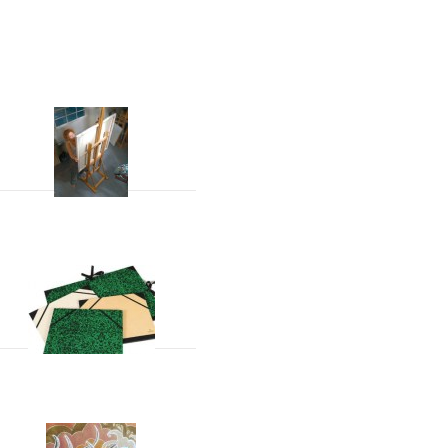
Ezels
Opbergen Transport
Stiften en markers