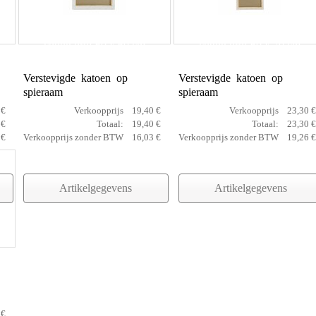
cotton prof 60 x 60 cm
cotton prof 60 x 70 cm
Verstevigde katoen op
Verstevigde katoen op
spieraam
spieraam
 €
Verkoopprijs
19,40 €
Verkoopprijs
23,30 €
 €
Totaal:
19,40 €
Totaal:
23,30 €
 €
Verkoopprijs zonder BTW
16,03 €
Verkoopprijs zonder BTW
19,26 €
Artikelgegevens
Artikelgegevens
 €