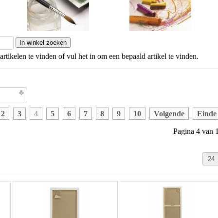
artikelen te vinden of vul het in om een bepaald artikel te vinden.
olgorde
2
3
4
5
6
7
8
9
10
Volgende
Einde
Pagina 4 van 