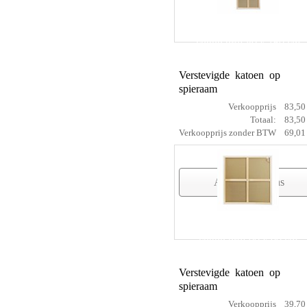
cotton prof 80 x 160 cm
Verstevigde katoen op
spieraam
Verkoopprijs
83,50
Totaal:
83,50
Verkoopprijs zonder BTW
69,01
Artikelgegevens
cotton prof 90 x 90 cm
Verstevigde katoen op
spieraam
Verkoopprijs
39,70