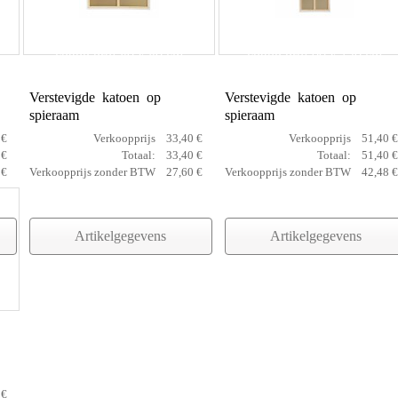
cotton prof 80 x 80 cm
cotton prof 90 x 120 cm
Verstevigde katoen op
Verstevigde katoen op
spieraam
spieraam
 €
Verkoopprijs
33,40 €
Verkoopprijs
51,40 €
 €
Totaal:
33,40 €
Totaal:
51,40 €
 €
Verkoopprijs zonder BTW
27,60 €
Verkoopprijs zonder BTW
42,48 €
Artikelgegevens
Artikelgegevens
 €