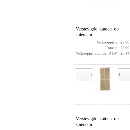
cotton prof 70 x 70 cm
Verstevigde katoen op
spieraam
Verkoopprijs
28,00
Totaal:
28,00
Verkoopprijs zonder BTW
23,14
Artikelgegevens
cotton prof 70 x 90 cm
Verstevigde katoen op
spieraam