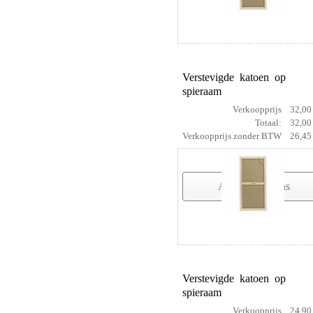
cotton prof 60 x 120 cm
Verstevigde katoen op
spieraam
Verkoopprijs
32,00
Totaal:
32,00
Verkoopprijs zonder BTW
26,45
Artikelgegevens
cotton prof 60 x 80 cm
Verstevigde katoen op
spieraam
Verkoopprijs
24,90