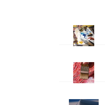
Acrylverf
Hulpmiddelen
Papier