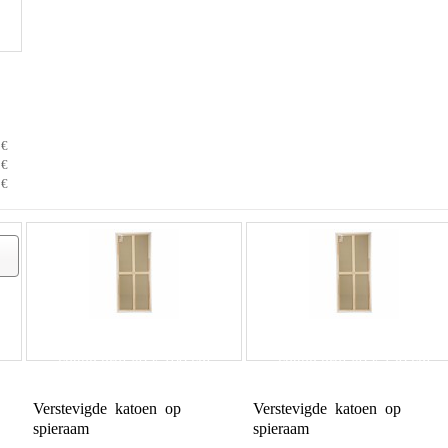
 €
 €
 €
cotton prof 80 x 100 cm
cotton prof 80 x 120 cm
Verstevigde katoen op
Verstevigde katoen op
spieraam
spieraam