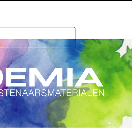
e
GDPR