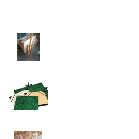
Ezels
Opbergen Transport
Stiften en markers