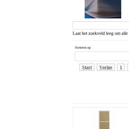
Laat het zoekveld leeg om alle 
Sorteren op
Gesorteerd artikelnaam Aflopende v
Start
Vorige
1