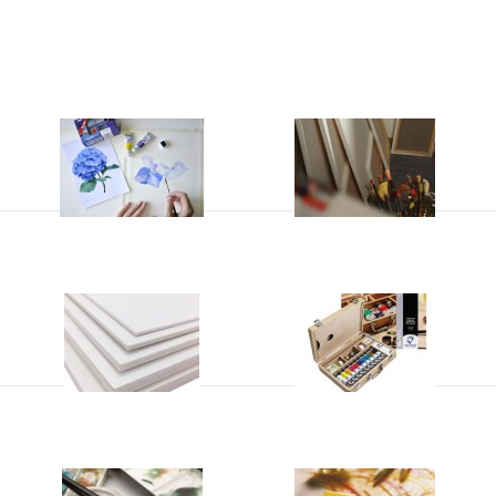
Aquarelverf
Doeken
Maquettemateriaal
Olieverf
Penselen
Schetsen en kleuren