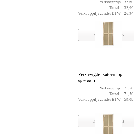
Verkoopprijs
32,60
Totaal:
32,60
Verkoopprijs zonder BTW
26,94
Artikelgegevens
cotton prof 80 x 140 cm
Verstevigde katoen op
spieraam
Verkoopprijs
71,50
Totaal:
71,50
Verkoopprijs zonder BTW
59,09
Artikelgegevens