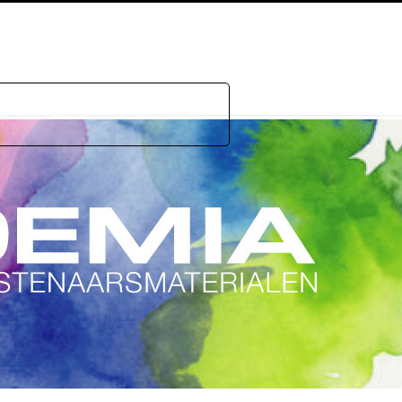
e
GDPR