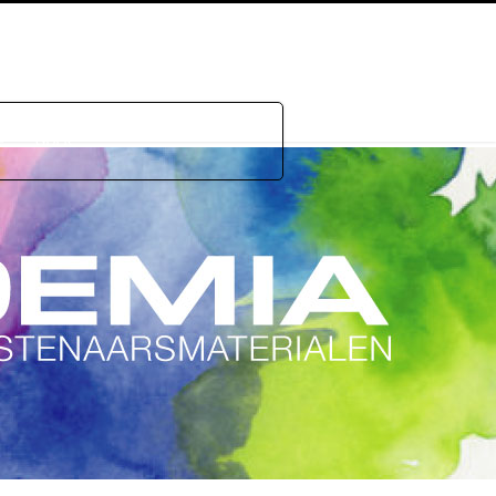
e
GDPR