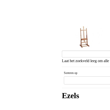
Atelierezels
Laat het zoekveld leeg om alle 
Sorteren op
Gesorteerd artikelnaam Aflopende v
Ezels