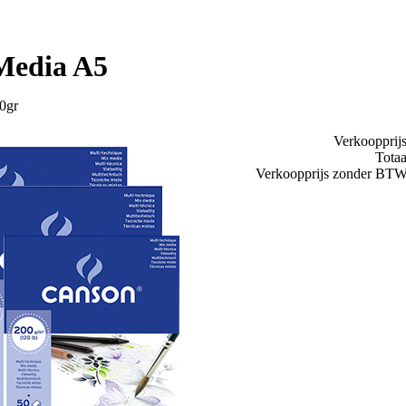
Media A5
00gr
Verkoopprij
Totaa
Verkoopprijs zonder BT