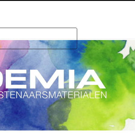
e
GDPR